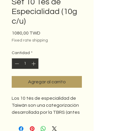
Set 10 Tés de
Especialidad (10g
c/u)
Precio
1080,00 TWD
Fixed rate shipping
Cantidad
*
Agregar al carrito
Los 10 tés de especialidad de
Taiwán son una categorización
desarrollada por la TBRS (antes
TRES) para clasificar
formalmente los tés taiwaneses