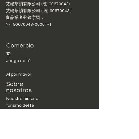
Té rojo de hoja grande de
艾楊茶韻有限公司 (統: 90670043)
Taiwán:
Té rojo Mingjian Ruby
艾楊茶韻有限公司 ( 統:
90670043
)
18
食品業者登錄字號：
N-190670043-00001-1
Té rojo con aroma a miel de
Taiwán:
Té rojo con aroma a
miel de Lishan
Comercio
Té
Juego de té
Al por mayor
Sobre
nosotros
Nuestra historia
turismo del té
Cómo preparamos el
té