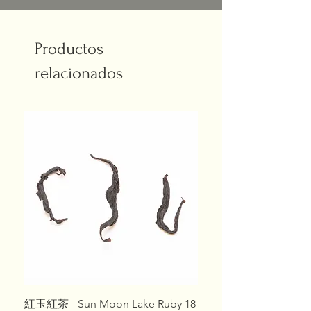
aroma del té permanece.
Hojas húmedas
: Las hojas
están intactas y suaves, los
Productos
brotes jóvenes, las ramas y
relacionados
las hojas están conectados,
el borde verde oscuro y
marrón está oculto, y la
especie de té es pura y
distintiva.
Este "Box set" contiene 2 latas
de 150 g cada una,
debidamente selladas al
finalizar la competición, con su
número de serie original y el
diseño exclusivo de este
紅玉紅茶 - Sun Moon Lake Ruby 18
Set 10 Tés de Especial
concurso.