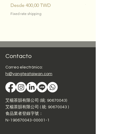
c/u)
Precio de oferta
Desde
400,00 TWD
Precio
1080,00 TWD
Fixed rate shipping
Fixed rate shipping
Si quieres saber más sobre las
competencias de té en Taiwán,
consulta nuestro artículo sobre
la Competencia de té Dong Ding
.
Contacto
Correo electrónico:
hi@yangteataiwan.com
艾楊茶韻有限公司 (統: 90670043)
艾楊茶韻有限公司 ( 統:
90670043
)
食品業者登錄字號：
N-190670043-00001-1