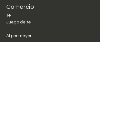
Comercio
Té
Juego de té
Al por mayor
Sobre
nosotros
Nuestra historia
turismo del té
Cómo preparamos el
té