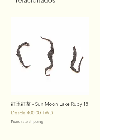
relacionados
紅玉紅茶 - Sun Moon Lake Ruby 18
Set 10 Tés de Especial
c/u)
Precio de oferta
Desde
400,00 TWD
Precio
1080,00 TWD
Fixed rate shipping
Fixed rate shipping