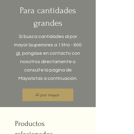
Para cantidades
Siéntete libre de ajustarlo según tus
preferencias y teniendo en cuenta
grandes
la calidad del agua que utilizas.
Si busca cantidades al por
mayor (superiores a 1 litro - 600
g), póngase en contacto con
nosotros directamente o
consulte la página de
Mayoristas a continuación.
Al por mayor
Productos