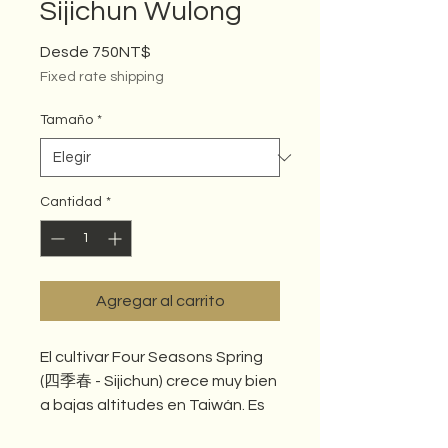
Sijichun Wulong
Precio de oferta
Desde
750NT$
Fixed rate shipping
Tamaño
*
Cantidad
*
Agregar al carrito
El cultivar Four Seasons Spring
(四季春 - Sijichun) crece muy bien
a bajas altitudes en Taiwán. Es
muy famoso por su rápido