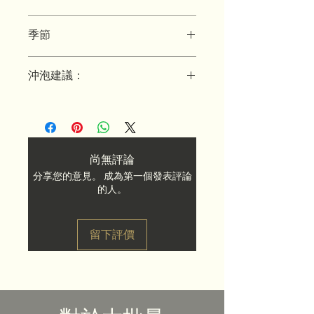
紅烏龍茶結合烏龍與紅茶特色，兼
區域：梨山, 海拔2,000 公尺
具紅茶的甜美與烏龍茶的甘醇，帶
季節
縣市：台中市
有濃郁的熱帶水果和蜂蜜的香氣，
國家：台灣
2024年10月，秋季
茶湯呈琥珀橙紅色。無論是熱泡還
沖泡建議：
是冷泡，都能讓你動心不已！
茶壺：瓷器或玻璃。
茶水比例：每100毫升水6克茶。
溫度：85°C - 90°C。
建議沖泡時間：
如果您喜歡紅茶和烏龍茶，一定要
尚無評論
40秒
嘗試這種獨特的特色茶！
分享您的意見。 成為第一個發表評論
30秒 （第二次可降溫沖泡）
的人。
45秒
每次沖泡增加 15 - 20 秒
請根據您的喜好做調整，並注意水
留下評價
的品質。