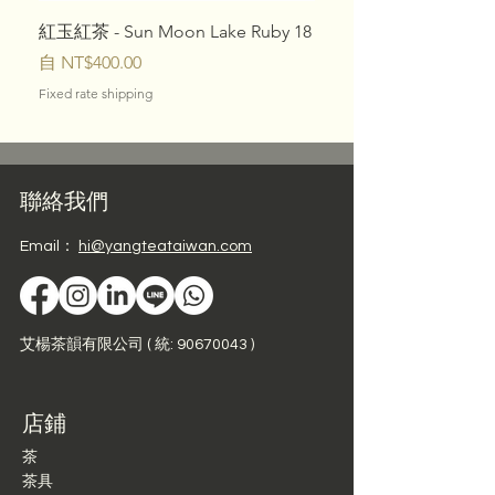
紅玉紅茶 - Sun Moon Lake Ruby 18
10大台灣特色茶 - 樣
促銷價格
價格
自
NT$400.00
NT$1,080.00
Fixed rate shipping
Fixed rate shipping
聯絡我們
Email：
hi@yangteataiwan.com
艾楊茶韻有限公司 ( 統: 90670043 )
店鋪
茶
茶具