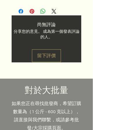
材質：白瓷
烏龍茶
容量：（茶壺）180cc
紅茶
該套裝包括：
黑茶
您可以加購
烏龍茶
、
紅茶
甚至
白牡
經典風格的茶壺，容量為 180cc
丹
來
補充這套茶。
尚無評論
適合茶壺比例的雲杯
分享您的意見。 成為第一個發表評論
6個約40毫升的瓷杯
的人。
儲存茶葉的容器
觀察茶葉的容器
茶罐，是茶壺的底座
留下評價
配件：布、“茶勺”、“茶針”
旅行袋
對於大批量
如果您正在尋找批發商，希望訂購
數量為（1 公斤 - 600 克以上），
請直接與我們聯繫，或請參考批
發/大宗採購頁面。