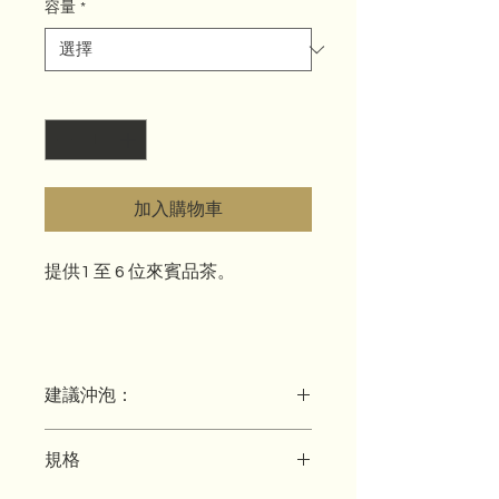
容量
*
數量
*
加入購物車
提供1 至 6 位來賓品茶。
這套完整的白瓷功夫茶具，除了水
建議沖泡：
和茶之外，包含了您泡茶所需的茶
具。茶壺容量為180cc，採用瓷器
綠茶
材質，非常適合沖泡不同的茶品。
規格
黃茶
白茶