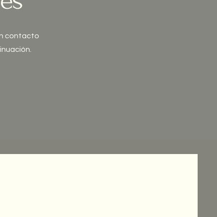
des
 en contacto
inuación.