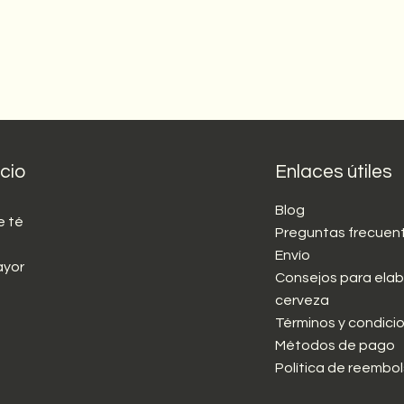
cio
Enlaces útiles
Blog
e té
Preguntas frecuen
Envío
ayor
Consejos para elab
cerveza
Términos y condici
Métodos de pago
Política de reembo