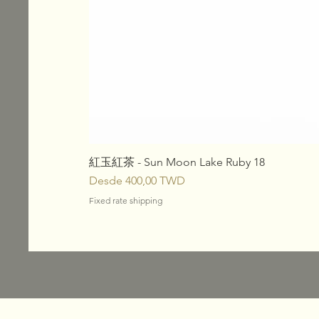
紅玉紅茶 - Sun Moon Lake Ruby 18
Precio de oferta
Desde
400,00 TWD
Fixed rate shipping