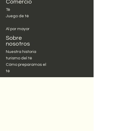
Comercio
Té
Juego de té
Al por mayor
Sobre
nosotros
Nuestra historia
turismo del té
Cómo preparamos el
té