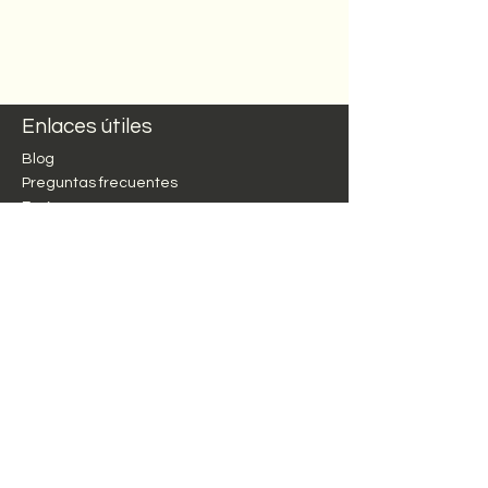
Enlaces útiles
Blog
Preguntas frecuentes
Envío
Consejos para elaborar
cerveza
Términos y condiciones
Métodos de pago
Política de reembolso